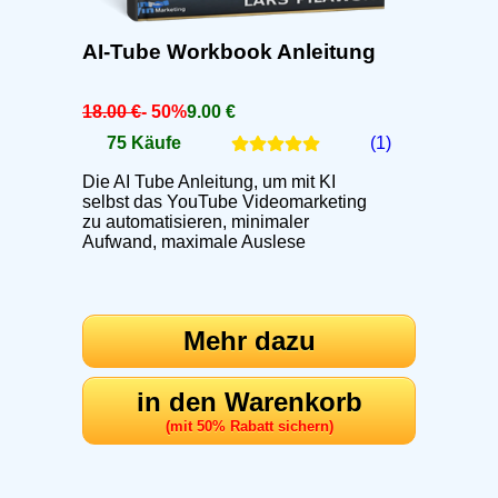
AI-Tube Workbook Anleitung
18.00 €
- 50%
9.00 €
75 Käufe
(1)
Die AI Tube Anleitung, um mit KI
selbst das YouTube Videomarketing
zu automatisieren, minimaler
Aufwand, maximale Auslese
Mehr dazu
in den Warenkorb
(mit 50% Rabatt sichern)