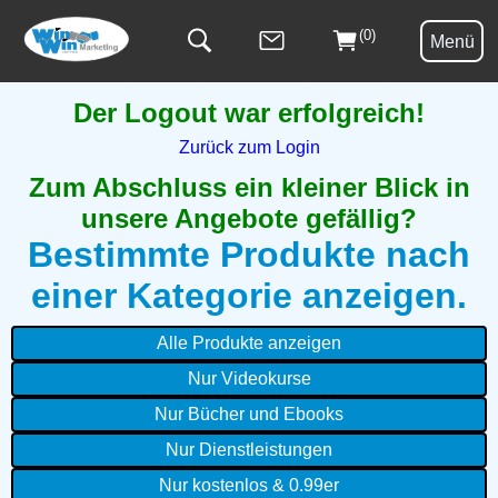
(0)
Menü
Der Logout war erfolgreich!
Zurück zum Login
Zum Abschluss ein kleiner Blick in
unsere Angebote gefällig?
Bestimmte Produkte nach
einer Kategorie anzeigen.
Alle Produkte anzeigen
Nur Videokurse
Nur Bücher und Ebooks
Nur Dienstleistungen
Nur kostenlos & 0.99er