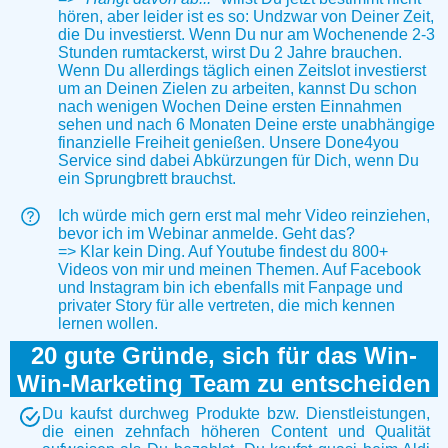
hören, aber leider ist es so: Undzwar von Deiner Zeit,
die Du investierst. Wenn Du nur am Wochenende 2-3
Stunden rumtackerst, wirst Du 2 Jahre brauchen.
Wenn Du allerdings täglich einen Zeitslot investierst
um an Deinen Zielen zu arbeiten, kannst Du schon
nach wenigen Wochen Deine ersten Einnahmen
sehen und nach 6 Monaten Deine erste unabhängige
finanzielle Freiheit genießen. Unsere Done4you
Service sind dabei Abkürzungen für Dich, wenn Du
ein Sprungbrett brauchst.
Ich würde mich gern erst mal mehr Video reinziehen,
bevor ich im Webinar anmelde. Geht das?
=> Klar kein Ding. Auf Youtube findest du 800+
Videos von mir und meinen Themen. Auf Facebook
und Instagram bin ich ebenfalls mit Fanpage und
privater Story für alle vertreten, die mich kennen
lernen wollen.
20 gute Gründe, sich für das Win-
Win-Marketing Team zu entscheiden
Du kaufst durchweg Produkte bzw. Dienstleistungen,
die einen zehnfach höheren Content und Qualität