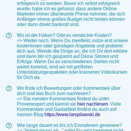
erfolgreich zu werden. Bevor ich selbst erfolgreich
wurde, habe ich es gehasst, dass andere Online
Marketer immer überteuerte Preise nehmen, die sich
Anfänger ohene großes Budget nicht leisten können
oder dann direkt bankrott sind.
Wo ist der Haken? Gibt es versteckte Kosten?
=> Weder noch. Wenn Du zweifelst, nutze erst unsere
kostenlosen oder günstigen Angebote und probiere
dich aus. Wende die Dinge an, die ich Dir dort erkläre
und dann bin ich gespannt auf Deine Stories und
Erfolge. Wenn Du an verschiedenen Stellen nicht
weiter kommst, sind wir mit größeren
Unterstützungespaketen oder krasseren Videokursen
für Dich da.
Wo finde ich Bewertungen oder Kommentare über
dich und das Buch zum nachlesen?
=> Die meisten Kommentare findest du unter
Provenexpert und kannst sie
hier nachlesen
. Viele
Kommentare und Gastartikel findest du auch auf
meinen Blog
https://www.larspilawski.de
Wie lange dauert es bis ich Einnahmen generiere?
=>
"Hängt davon ab..."
willst Du jetzt bestimmt nicht