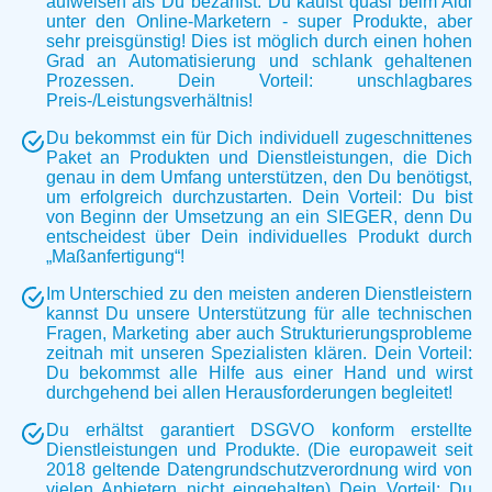
aufweisen als Du bezahlst. Du kaufst quasi beim Aldi
unter den Online-Marketern - super Produkte, aber
sehr preisgünstig! Dies ist möglich durch einen hohen
Grad an Automatisierung und schlank gehaltenen
Prozessen. Dein Vorteil: unschlagbares
Preis-/Leistungsverhältnis!
Du bekommst ein für Dich individuell zugeschnittenes
Paket an Produkten und Dienstleistungen, die Dich
genau in dem Umfang unterstützen, den Du benötigst,
um erfolgreich durchzustarten. Dein Vorteil: Du bist
von Beginn der Umsetzung an ein SIEGER, denn Du
entscheidest über Dein individuelles Produkt durch
„Maßanfertigung“!
Im Unterschied zu den meisten anderen Dienstleistern
kannst Du unsere Unterstützung für alle technischen
Fragen, Marketing aber auch Strukturierungsprobleme
zeitnah mit unseren Spezialisten klären. Dein Vorteil:
Du bekommst alle Hilfe aus einer Hand und wirst
durchgehend bei allen Herausforderungen begleitet!
Du erhältst garantiert DSGVO konform erstellte
Dienstleistungen und Produkte. (Die europaweit seit
2018 geltende Datengrundschutzverordnung wird von
vielen Anbietern nicht eingehalten) Dein Vorteil: Du