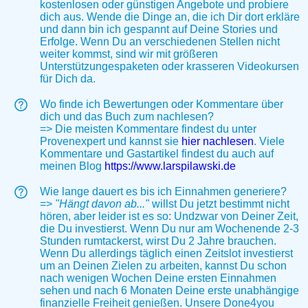
kostenlosen oder günstigen Angebote und probiere
dich aus. Wende die Dinge an, die ich Dir dort erkläre
und dann bin ich gespannt auf Deine Stories und
Erfolge. Wenn Du an verschiedenen Stellen nicht
weiter kommst, sind wir mit größeren
Unterstützungespaketen oder krasseren Videokursen
für Dich da.
Wo finde ich Bewertungen oder Kommentare über
dich und das Buch zum nachlesen?
=> Die meisten Kommentare findest du unter
Provenexpert und kannst sie
hier nachlesen
. Viele
Kommentare und Gastartikel findest du auch auf
meinen Blog
https://www.larspilawski.de
Wie lange dauert es bis ich Einnahmen generiere?
=>
"Hängt davon ab..."
willst Du jetzt bestimmt nicht
hören, aber leider ist es so: Undzwar von Deiner Zeit,
die Du investierst. Wenn Du nur am Wochenende 2-3
Stunden rumtackerst, wirst Du 2 Jahre brauchen.
Wenn Du allerdings täglich einen Zeitslot investierst
um an Deinen Zielen zu arbeiten, kannst Du schon
nach wenigen Wochen Deine ersten Einnahmen
sehen und nach 6 Monaten Deine erste unabhängige
finanzielle Freiheit genießen. Unsere Done4you