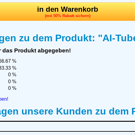
in den Warenkorb
(mit 50% Rabatt sichern)
gen zu dem Produkt: "AI-Tub
r das Produkt abgegeben!
66.67 %
33.33 %
0 %
0 %
0 %
ben!
agen unsere Kunden zu dem P