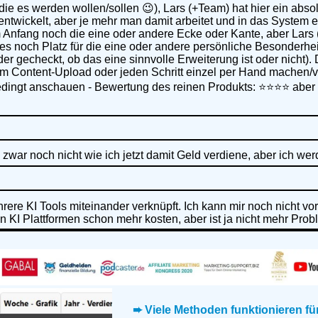
, die es werden wollen/sollen 😉), Lars (+Team) hat hier ein ab
entwickelt, aber je mehr man damit arbeitet und in das System e
m Anfang noch die eine oder andere Ecke oder Kante, aber Lar
es noch Platz für die eine oder andere persönliche Besonderhei
der gecheckt, ob das eine sinnvolle Erweiterung ist oder nicht)
 Content-Upload oder jeden Schritt einzel per Hand machen/ve
unbedingt anschauen - Bewertung des reinen Produkts: ⭐⭐⭐⭐ abe
zwar noch nicht wie ich jetzt damit Geld verdiene, aber ich wer
rere KI Tools miteinander verknüpft. Ich kann mir noch nicht vo
 KI Plattformen schon mehr kosten, aber ist ja nicht mehr Prob
➨ Viele Methoden funktionieren fü