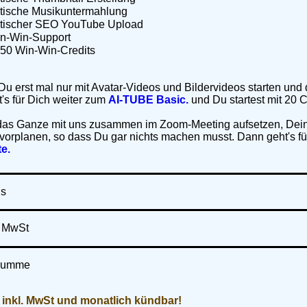
tische Musikuntermahlung
tischer SEO YouTube Upload
in-Win-Support
50 Win-Win-Credits
Du erst mal nur mit Avatar-Videos und Bildervideos starten und
's für Dich weiter zum
AI-TUBE Basic.
und Du startest mit 20 C
 das Ganze mit uns zusammen im Zoom-Meeting aufsetzen, Dei
r vorplanen, so dass Du gar nichts machen musst. Dann geht's f
e.
is
% MwSt
Summe
 inkl. MwSt und monatlich kündbar!