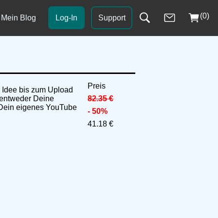
(0)
Mein Blog
Log-In
Support
Preis
r Idee bis zum Upload
 entweder Deine
82.35 €
m Dein eigenes YouTube
- 50%
41.18 €