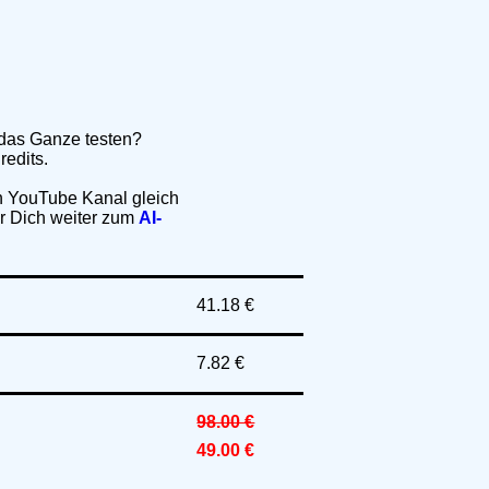
 das Ganze testen?
redits.
n YouTube Kanal gleich
ür Dich weiter zum
AI-
41.18 €
7.82 €
98.00 €
49.00 €