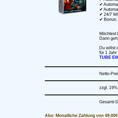
✔ Automa
✔ Automa
✔ 24/7 W
✔ Bonus: 
Möchtest 
Dann geht
Du willst
für 1 Jah
TUBE Elit
Netto-Pre
zzgl. 19
Gesamt-
Abo: Monatliche Zahlung von 49.00€