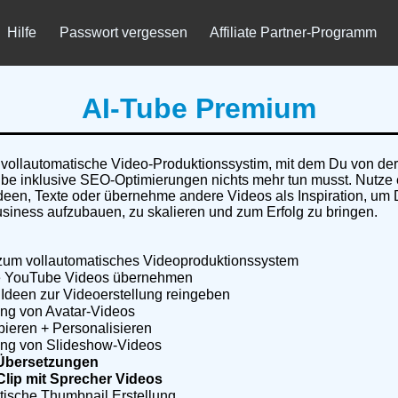
Hilfe
Passwort vergessen
Affiliate Partner-Programm
AI-Tube Premium
 vollautomatische Video-Produktionssystim, mit dem Du von de
be inklusive SEO-Optimierungen nichts mehr tun musst. Nutze
deen, Texte oder übernehme andere Videos als Inspiration, u
siness aufzubauen, zu skalieren und zum Erfolg zu bringen.
 zum vollautomatisches Videoproduktionssystem
 YouTube Videos übernehmen
Ideen zur Videoerstellung reingeben
ung von Avatar-Videos
bieren + Personalisieren
ung von Slideshow-Videos
Übersetzungen
Clip mit Sprecher Videos
ische Thumbnail Erstellung