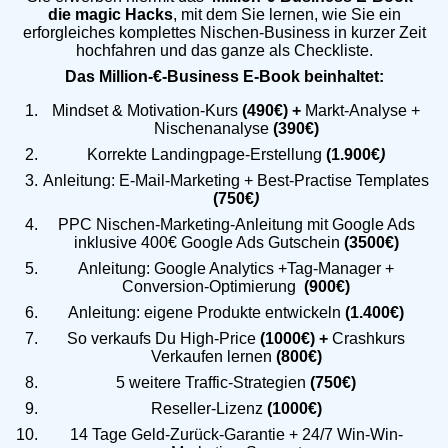
die magic Hacks
, mit dem Sie lernen, wie Sie ein
erforgleiches komplettes Nischen-Business in kurzer Zeit
hochfahren und das ganze als Checkliste.
Das Million-€-Business E-Book beinhaltet:
Mindset & Motivation-Kurs
(490€) +
Markt-Analyse +
Nischenanalyse
(390€)
Korrekte Landingpage-Erstellung
(1.900€
)
Anleitung: E-Mail-Marketing + Best-Practise Templates
(750€
)
PPC Nischen-Marketing-Anleitung mit Google Ads
inklusive 400€ Google Ads Gutschein
(3500€)
Anleitung: Google Analytics +Tag-Manager +
Conversion-Optimierung
(900€)
Anleitung: eigene Produkte entwickeln
(1.400€)
So verkaufs Du High-Price
(1000€) +
Crashkurs
Verkaufen lernen
(800€)
5 weitere Traffic-Strategien
(750€)
Reseller-Lizenz
(1000€)
14 Tage Geld-Zurück-Garantie + 24/7 Win-Win-