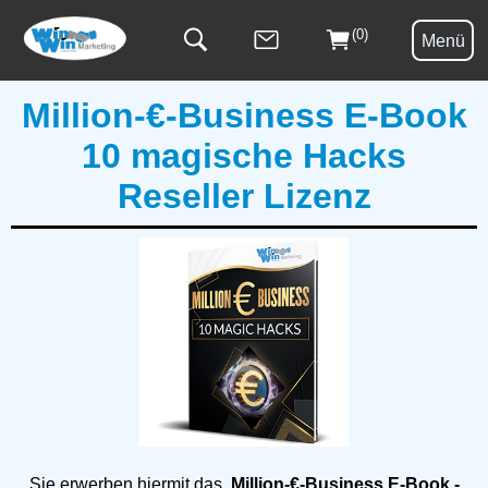
(0)
Menü
Million-€-Business E-Book
10 magische Hacks
Reseller Lizenz
Sie erwerben hiermit das
Million-€-Business E-Book -