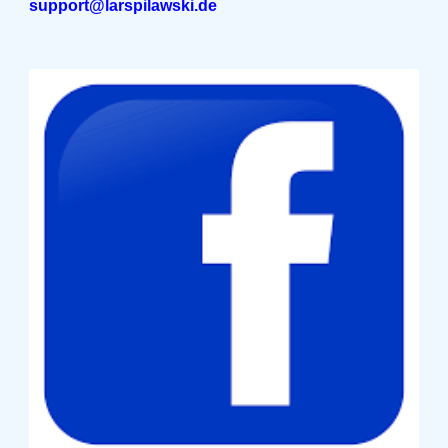
support@larspilawski.de