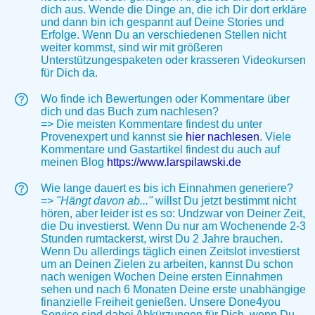
dich aus. Wende die Dinge an, die ich Dir dort erkläre
und dann bin ich gespannt auf Deine Stories und
Erfolge. Wenn Du an verschiedenen Stellen nicht
weiter kommst, sind wir mit größeren
Unterstützungespaketen oder krasseren Videokursen
für Dich da.
Wo finde ich Bewertungen oder Kommentare über
dich und das Buch zum nachlesen?
=> Die meisten Kommentare findest du unter
Provenexpert und kannst sie
hier nachlesen
. Viele
Kommentare und Gastartikel findest du auch auf
meinen Blog
https://www.larspilawski.de
Wie lange dauert es bis ich Einnahmen generiere?
=>
"Hängt davon ab..."
willst Du jetzt bestimmt nicht
hören, aber leider ist es so: Undzwar von Deiner Zeit,
die Du investierst. Wenn Du nur am Wochenende 2-3
Stunden rumtackerst, wirst Du 2 Jahre brauchen.
Wenn Du allerdings täglich einen Zeitslot investierst
um an Deinen Zielen zu arbeiten, kannst Du schon
nach wenigen Wochen Deine ersten Einnahmen
sehen und nach 6 Monaten Deine erste unabhängige
finanzielle Freiheit genießen. Unsere Done4you
Service sind dabei Abkürzungen für Dich, wenn Du