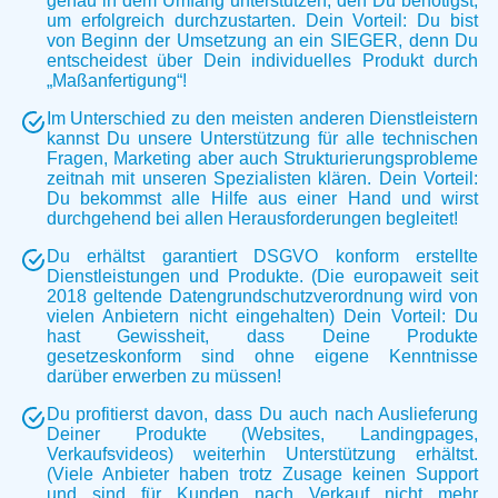
genau in dem Umfang unterstützen, den Du benötigst,
um erfolgreich durchzustarten. Dein Vorteil: Du bist
von Beginn der Umsetzung an ein SIEGER, denn Du
entscheidest über Dein individuelles Produkt durch
„Maßanfertigung“!
Im Unterschied zu den meisten anderen Dienstleistern
kannst Du unsere Unterstützung für alle technischen
Fragen, Marketing aber auch Strukturierungsprobleme
zeitnah mit unseren Spezialisten klären. Dein Vorteil:
Du bekommst alle Hilfe aus einer Hand und wirst
durchgehend bei allen Herausforderungen begleitet!
Du erhältst garantiert DSGVO konform erstellte
Dienstleistungen und Produkte. (Die europaweit seit
2018 geltende Datengrundschutzverordnung wird von
vielen Anbietern nicht eingehalten) Dein Vorteil: Du
hast Gewissheit, dass Deine Produkte
gesetzeskonform sind ohne eigene Kenntnisse
darüber erwerben zu müssen!
Du profitierst davon, dass Du auch nach Auslieferung
Deiner Produkte (Websites, Landingpages,
Verkaufsvideos) weiterhin Unterstützung erhältst.
(Viele Anbieter haben trotz Zusage keinen Support
und sind für Kunden nach Verkauf nicht mehr