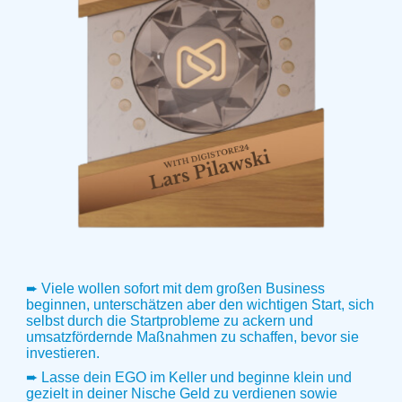
➨ Viele wollen sofort mit dem großen Business
beginnen, unterschätzen aber den wichtigen Start, sich
selbst durch die Startprobleme zu ackern und
umsatzfördernde Maßnahmen zu schaffen, bevor sie
investieren.
➨ Lasse dein EGO im Keller und beginne klein und
gezielt in deiner Nische Geld zu verdienen sowie