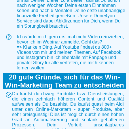
um an Deinen Zielen zu arbeiten, kannst Du schon
nach wenigen Wochen Deine ersten Einnahmen
sehen und nach 6 Monaten Deine erste unabhängige
finanzielle Freiheit genießen. Unsere Done4you
Service sind dabei Abkürzungen für Dich, wenn Du
ein Sprungbrett brauchst.
Ich würde mich gern erst mal mehr Video reinziehen,
bevor ich im Webinar anmelde. Geht das?
=> Klar kein Ding. Auf Youtube findest du 800+
Videos von mir und meinen Themen. Auf Facebook
und Instagram bin ich ebenfalls mit Fanpage und
privater Story für alle vertreten, die mich kennen
lernen wollen.
20 gute Gründe, sich für das Win-
Win-Marketing Team zu entscheiden
Du kaufst durchweg Produkte bzw. Dienstleistungen,
die einen zehnfach höheren Content und Qualität
aufweisen als Du bezahlst. Du kaufst quasi beim Aldi
unter den Online-Marketern - super Produkte, aber
sehr preisgünstig! Dies ist möglich durch einen hohen
Grad an Automatisierung und schlank gehaltenen
Prozessen. Dein Vorteil: unschlagbares