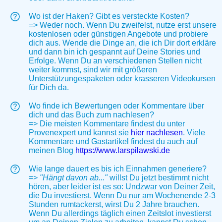
Wo ist der Haken? Gibt es versteckte Kosten?
=> Weder noch. Wenn Du zweifelst, nutze erst unsere
kostenlosen oder günstigen Angebote und probiere
dich aus. Wende die Dinge an, die ich Dir dort erkläre
und dann bin ich gespannt auf Deine Stories und
Erfolge. Wenn Du an verschiedenen Stellen nicht
weiter kommst, sind wir mit größeren
Unterstützungespaketen oder krasseren Videokursen
für Dich da.
Wo finde ich Bewertungen oder Kommentare über
dich und das Buch zum nachlesen?
=> Die meisten Kommentare findest du unter
Provenexpert und kannst sie
hier nachlesen
. Viele
Kommentare und Gastartikel findest du auch auf
meinen Blog
https://www.larspilawski.de
Wie lange dauert es bis ich Einnahmen generiere?
=>
"Hängt davon ab..."
willst Du jetzt bestimmt nicht
hören, aber leider ist es so: Undzwar von Deiner Zeit,
die Du investierst. Wenn Du nur am Wochenende 2-3
Stunden rumtackerst, wirst Du 2 Jahre brauchen.
Wenn Du allerdings täglich einen Zeitslot investierst